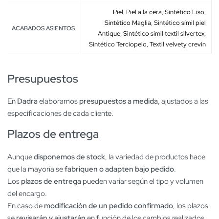
Piel
,
Piel a la cera
,
Sintético Liso
,
Sintético Maglia
,
Sintético símil piel
ACABADOS ASIENTOS
Antique
,
Sintético simil textil silvertex
,
Sintético Terciopelo
,
Textil velvety crevin
Presupuestos
En
Dadra
elaboramos
presupuestos a medida
, ajustados a las
especificaciones de cada cliente.
Plazos de entrega
Aunque
disponemos de stock
, la variedad de productos hace
que la mayoría se
fabriquen o adapten bajo pedido
.
Los
plazos de entrega
pueden variar según el tipo y volumen
del encargo.
En caso de
modificación de un pedido confirmado
, los plazos
se
revisarán y ajustarán
en función de los cambios realizados.