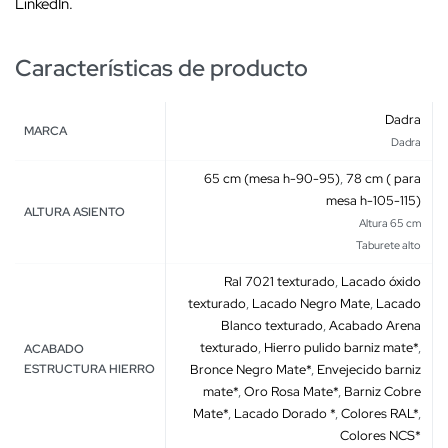
LinkedIn.
Características de producto
Dadra
MARCA
Dadra
65 cm (mesa h-90-95)
,
78 cm ( para
mesa h-105-115)
ALTURA ASIENTO
Altura 65 cm
Taburete alto
Ral 7021 texturado
,
Lacado óxido
texturado
,
Lacado Negro Mate
,
Lacado
Blanco texturado
,
Acabado Arena
texturado
,
Hierro pulido barniz mate*
,
ACABADO
ESTRUCTURA HIERRO
Bronce Negro Mate*
,
Envejecido barniz
mate*
,
Oro Rosa Mate*
,
Barniz Cobre
Mate*
,
Lacado Dorado *
,
Colores RAL*
,
Colores NCS*