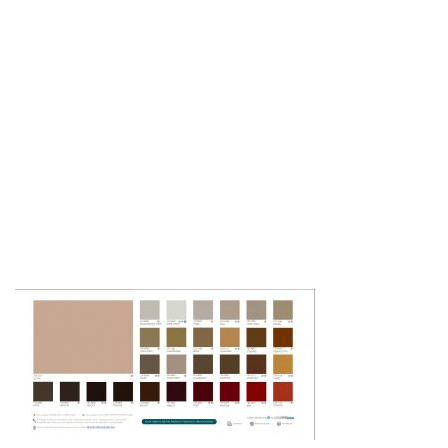
Butaca Mariona
Silla Teià tapi
Silla Colegio tap
Silla Colegio tachuelas