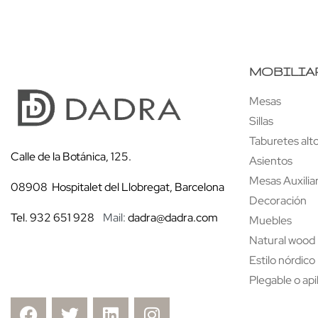
MOBILIA
Mesas
Sillas
Taburetes alt
Calle de la Botánica, 125.
Asientos
Mesas Auxilia
08908 Hospitalet del Llobregat, Barcelona
Decoración
Tel. 932 651 928
Mail:
dadra@dadra.com
Muebles
Natural wood
Estilo nórdico
Plegable o api