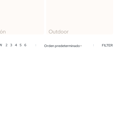
ión
Outdoor
EW
2
3
4
5
6
FILTER
Orden predeterminado
Silla Syrah