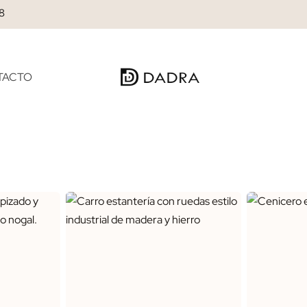
28
TACTO