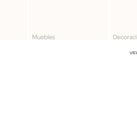
Muebles
Decorac
VI
pizada