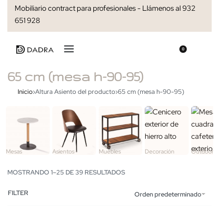
Mobiliario contract para profesionales - Llámenos al 932
651 928
0
65 cm (mesa h-90-95)
Inicio
›
Altura Asiento del producto
›
65 cm (mesa h-90-95)
Mesas
Asientos
Muebles
Decoración
Outdoor
MOSTRANDO 1–25 DE 39 RESULTADOS
FILTER
Orden predeterminado