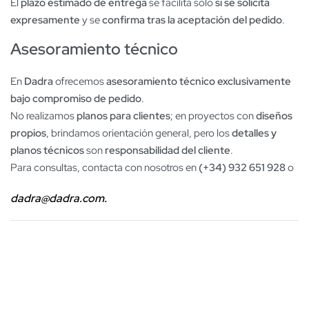
El
plazo estimado de entrega
se facilita solo
si se solicita
expresamente
y se
confirma tras la aceptación del pedido
.
Asesoramiento técnico
En
Dadra
ofrecemos
asesoramiento técnico exclusivamente
bajo compromiso de pedido
.
No realizamos
planos para clientes
; en proyectos con
diseños
propios
, brindamos orientación general, pero los
detalles y
planos técnicos
son
responsabilidad del cliente
.
Para consultas, contacta con nosotros en
(+34) 932 651 928
o
dadra@dadra.com.