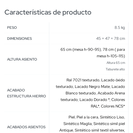
Características de producto
8.5 kg
PESO
45 × 47 × 78 cm
DIMENSIONES
65 cm (mesa h-90-95)
,
78 cm ( para
mesa h-105-115)
ALTURA ASIENTO
Altura 65 cm
Taburete alto
Ral 7021 texturado
,
Lacado óxido
texturado
,
Lacado Negro Mate
,
Lacado
ACABADO
Blanco texturado
,
Acabado Arena
ESTRUCTURA HIERRO
texturado
,
Lacado Dorado *
,
Colores
RAL*
,
Colores NCS*
Piel
,
Piel a la cera
,
Sintético Liso
,
Sintético Maglia
,
Sintético símil piel
ACABADOS ASIENTOS
Antique
,
Sintético simil textil silvertex
,