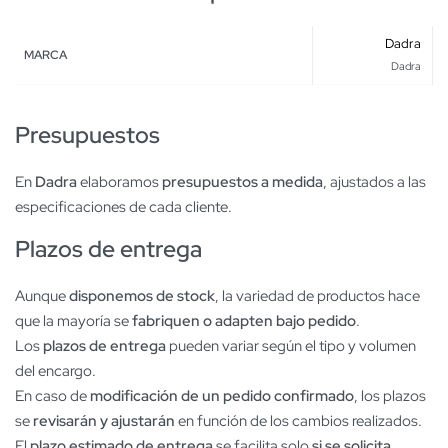
Dadra
MARCA
Dadra
Presupuestos
En
Dadra
elaboramos
presupuestos a medida
, ajustados a las
especificaciones de cada cliente.
Plazos de entrega
Aunque
disponemos de stock
, la variedad de productos hace
que la mayoría se
fabriquen o adapten bajo pedido
.
Los
plazos de entrega
pueden variar según el tipo y volumen
del encargo.
En caso de
modificación de un pedido confirmado
, los plazos
se
revisarán y ajustarán
en función de los cambios realizados.
El
plazo estimado de entrega
se facilita solo
si se solicita