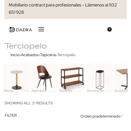
Mobiliario contract para profesionales - Llámenos al 932
651 928
0
Terciopelo
Inicio
›
Acabados
›
Tapicería
›
Terciopelo
Mesas
Asientos
Muebles
Decoración
Outdoor
SHOWING ALL 21 RESULTS
FILTER
Orden predeterminado