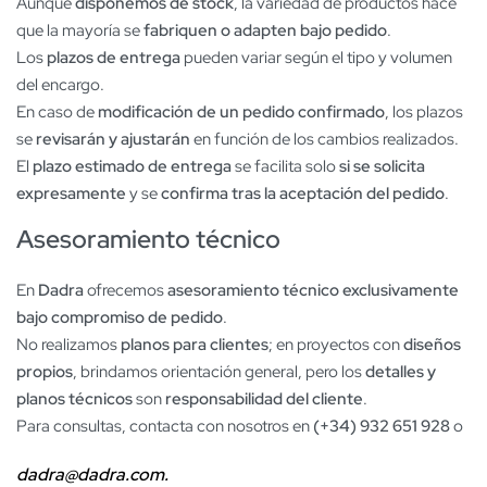
Aunque
disponemos de stock
, la variedad de productos hace
que la mayoría se
fabriquen o adapten bajo pedido
.
Los
plazos de entrega
pueden variar según el tipo y volumen
del encargo.
En caso de
modificación de un pedido confirmado
, los plazos
se
revisarán y ajustarán
en función de los cambios realizados.
El
plazo estimado de entrega
se facilita solo
si se solicita
expresamente
y se
confirma tras la aceptación del pedido
.
Asesoramiento técnico
En
Dadra
ofrecemos
asesoramiento técnico exclusivamente
bajo compromiso de pedido
.
No realizamos
planos para clientes
; en proyectos con
diseños
propios
, brindamos orientación general, pero los
detalles y
planos técnicos
son
responsabilidad del cliente
.
Para consultas, contacta con nosotros en
(+34) 932 651 928
o
dadra@dadra.com.