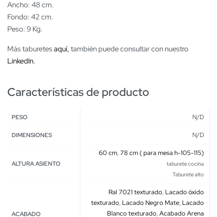
Ancho: 48 cm.
Fondo: 42 cm.
Peso: 9 Kg.
Más taburetes
aquí,
también puede consultar con nuestro
LinkedIn.
Características de producto
N/D
PESO
N/D
DIMENSIONES
60 cm
,
78 cm ( para mesa h-105-115)
ALTURA ASIENTO
taburete cocina
Taburete alto
Ral 7021 texturado
,
Lacado óxido
texturado
,
Lacado Negro Mate
,
Lacado
Blanco texturado
,
Acabado Arena
ACABADO