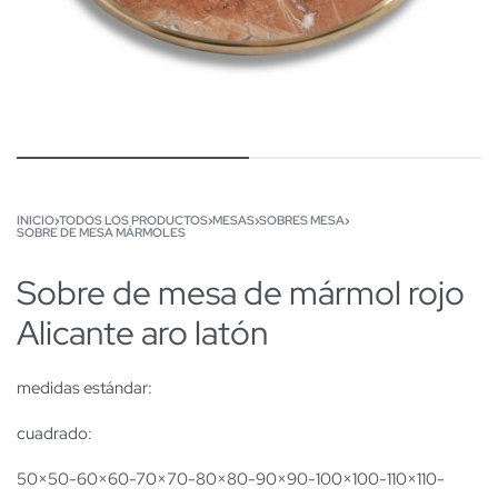
INICIO
›
TODOS LOS PRODUCTOS
›
MESAS
›
SOBRES MESA
›
SOBRE DE MESA MÁRMOLES
Sobre de mesa de mármol rojo
Alicante aro latón
medidas estándar:
cuadrado:
50×50-60×60-70×70-80×80-90×90-100×100-110×110-