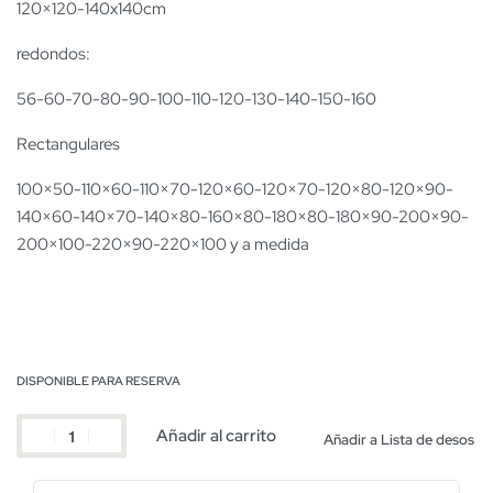
120×120-140x140cm
redondos:
56-60-70-80-90-100-110-120-130-140-150-160
Rectangulares
100×50-110×60-110×70-120×60-120×70-120×80-120×90-
140×60-140×70-140×80-160×80-180×80-180×90-200×90-
200×100-220×90-220×100 y a medida
DISPONIBLE PARA RESERVA
Añadir al carrito
Añadir a Lista de desos