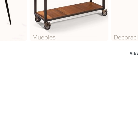
Muebles
Decorac
VIE
Mesa Gobi
au