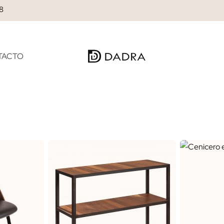
28
TACTO