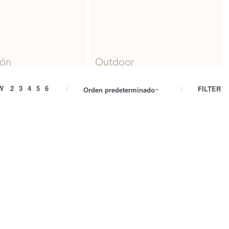
ión
Outdoor
W
2
3
4
5
6
FILTER
Orden predeterminado
Mesa Diligent
Mesa Ger