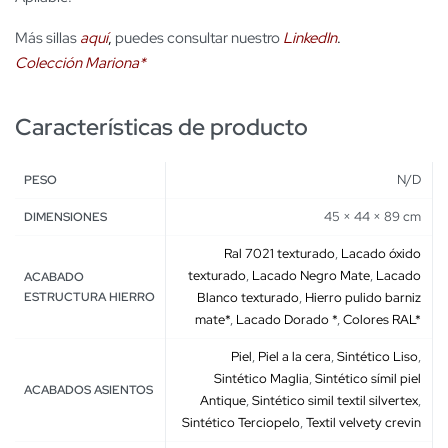
Más sillas
aquí
,
puedes consultar nuestro
LinkedIn
.
Colección Mariona*
Características de producto
N/D
PESO
45 × 44 × 89 cm
DIMENSIONES
Ral 7021 texturado
,
Lacado óxido
texturado
,
Lacado Negro Mate
,
Lacado
ACABADO
ESTRUCTURA HIERRO
Blanco texturado
,
Hierro pulido barniz
mate*
,
Lacado Dorado *
,
Colores RAL*
Piel
,
Piel a la cera
,
Sintético Liso
,
Sintético Maglia
,
Sintético símil piel
ACABADOS ASIENTOS
Antique
,
Sintético simil textil silvertex
,
Sintético Terciopelo
,
Textil velvety crevin