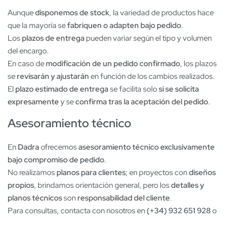
Aunque
disponemos de stock
, la variedad de productos hace
que la mayoría se
fabriquen o adapten bajo pedido
.
Los
plazos de entrega
pueden variar según el tipo y volumen
del encargo.
En caso de
modificación de un pedido confirmado
, los plazos
se
revisarán y ajustarán
en función de los cambios realizados.
El
plazo estimado de entrega
se facilita solo
si se solicita
expresamente
y se
confirma tras la aceptación del pedido
.
Asesoramiento técnico
En
Dadra
ofrecemos
asesoramiento técnico exclusivamente
bajo compromiso de pedido
.
No realizamos
planos para clientes
; en proyectos con
diseños
propios
, brindamos orientación general, pero los
detalles y
planos técnicos
son
responsabilidad del cliente
.
Para consultas, contacta con nosotros en
(+34) 932 651 928
o