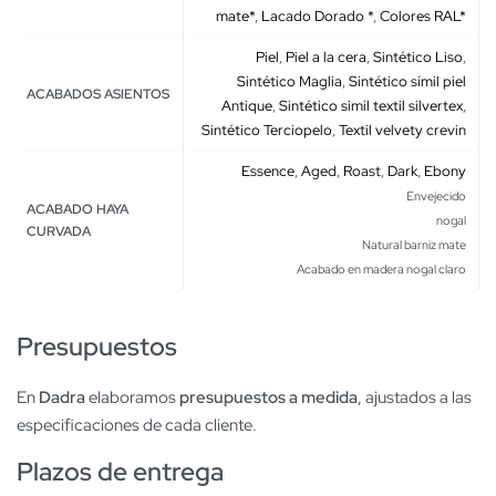
mate*
,
Lacado Dorado *
,
Colores RAL*
Piel
,
Piel a la cera
,
Sintético Liso
,
Sintético Maglia
,
Sintético símil piel
ACABADOS ASIENTOS
Antique
,
Sintético simil textil silvertex
,
Sintético Terciopelo
,
Textil velvety crevin
Essence
,
Aged
,
Roast
,
Dark
,
Ebony
Envejecido
ACABADO HAYA
nogal
CURVADA
Natural barniz mate
Acabado en madera nogal claro
Presupuestos
En
Dadra
elaboramos
presupuestos a medida
, ajustados a las
especificaciones de cada cliente.
Plazos de entrega