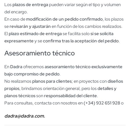
Los
plazos de entrega
pueden variar según el tipo y volumen
del encargo.
En caso de
modificación de un pedido confirmado
, los plazos
se
revisarán y ajustarán
en función de los cambios realizados.
El
plazo estimado de entrega
se facilita solo
si se solicita
expresamente
y se
confirma tras la aceptación del pedido
.
Asesoramiento técnico
En
Dadra
ofrecemos
asesoramiento técnico exclusivamente
bajo compromiso de pedido
.
No realizamos
planos para clientes
; en proyectos con
diseños
propios
, brindamos orientación general, pero los
detalles y
planos técnicos
son
responsabilidad del cliente
.
Para consultas, contacta con nosotros en
(+34) 932 651 928
o
dadra@dadra.com.