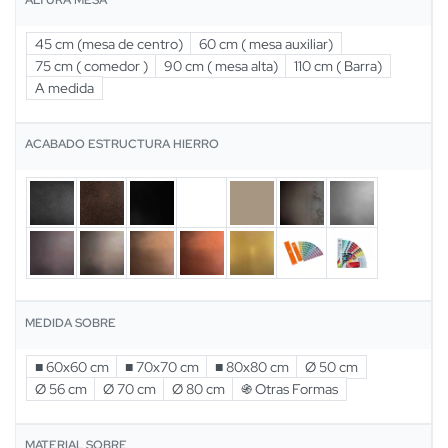
45 cm (mesa de centro)
60 cm ( mesa auxiliar)
75 cm ( comedor )
90 cm ( mesa alta)
110 cm ( Barra)
A medida
ACABADO ESTRUCTURA HIERRO
MEDIDA SOBRE
■ 60x60 cm
■ 70x70 cm
■ 80x80 cm
Ø 50 cm
Ø 56 cm
Ø 70 cm
Ø 80 cm
֍ Otras Formas
MATERIAL SOBRE