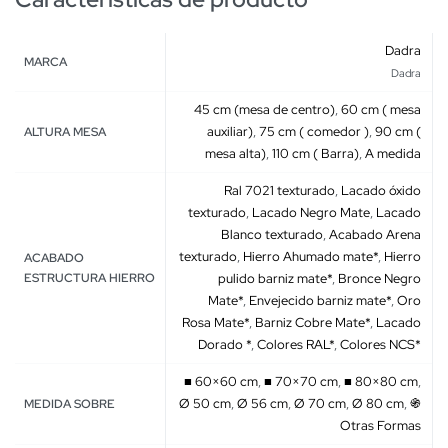
Dadra
MARCA
Dadra
45 cm (mesa de centro)
,
60 cm ( mesa
auxiliar)
,
75 cm ( comedor )
,
90 cm (
ALTURA MESA
mesa alta)
,
110 cm ( Barra)
,
A medida
Ral 7021 texturado
,
Lacado óxido
texturado
,
Lacado Negro Mate
,
Lacado
Blanco texturado
,
Acabado Arena
texturado
,
Hierro Ahumado mate*
,
Hierro
ACABADO
ESTRUCTURA HIERRO
pulido barniz mate*
,
Bronce Negro
Mate*
,
Envejecido barniz mate*
,
Oro
Rosa Mate*
,
Barniz Cobre Mate*
,
Lacado
Dorado *
,
Colores RAL*
,
Colores NCS*
■ 60×60 cm
,
■ 70×70 cm
,
■ 80×80 cm
,
Ø 50 cm
,
Ø 56 cm
,
Ø 70 cm
,
Ø 80 cm
,
֍
MEDIDA SOBRE
Otras Formas