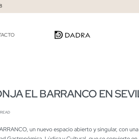
28
TACTO
NJA EL BARRANCO EN SEVI
N READ
CO, un nuevo espacio abierto y singular, con una u
idad Gastronómica, Lúdica y Cultural, que se convierte e