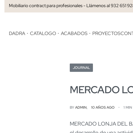
Mobiliario contract para profesionales - Llámenos al 932 651 9
DADRA
CATALOGO
ACABADOS
PROYECTOS
CON
JOURNAL
MERCADO LO
BY
ADMIN
10 AÑOS AGO
1 MI
MERCADO LONJA DEL BARRAN
el desarrollo de una activ