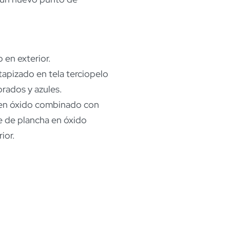
en exterior.
tapizado en tela terciopelo
rados y azules.
a en óxido combinado con
e de plancha en óxido
ior.