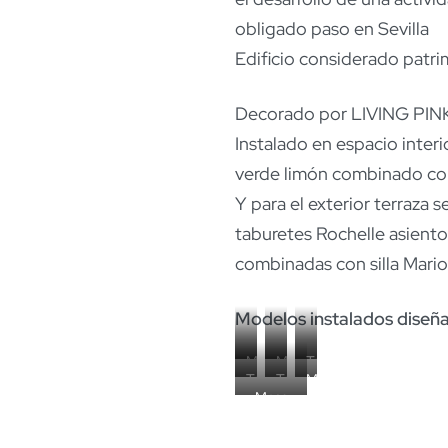
obligado paso en Sevilla
Edificio considerado patri
Decorado por LIVING PINK,
Instalado en espacio inter
verde limón combinado con
Y para el exterior terraza
taburetes Rochelle asient
combinadas con silla Mario
Modelos instalados diseñ
Mesa
Mesa
Taburete
Taburete
Taburete
Mesa
Trinca
Trinca
Dopey
Mesa
Dopey
Dopey
Trinca
H-
H-
H-
Trinca
H-
H-
H-
75
75
78
H-110