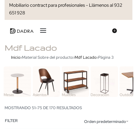
Mobiliario contract para profesionales - Llámenos al 932
651 928
0
Mdf Lacado
Inicio
›
Material Sobre del producto
›
Mdf Lacado
›
Página 3
Mesas
Asientos
Muebles
Decoración
Outdoor
MOSTRANDO 51–75 DE 170 RESULTADOS
FILTER
Orden predeterminado