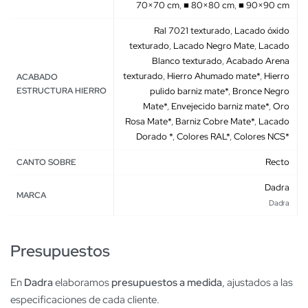
70×70 cm
,
■ 80×80 cm
,
■ 90×90 cm
Ral 7021 texturado
,
Lacado óxido
texturado
,
Lacado Negro Mate
,
Lacado
Blanco texturado
,
Acabado Arena
texturado
,
Hierro Ahumado mate*
,
Hierro
ACABADO
ESTRUCTURA HIERRO
pulido barniz mate*
,
Bronce Negro
Mate*
,
Envejecido barniz mate*
,
Oro
Rosa Mate*
,
Barniz Cobre Mate*
,
Lacado
Dorado *
,
Colores RAL*
,
Colores NCS*
Recto
CANTO SOBRE
Dadra
MARCA
Dadra
Presupuestos
En
Dadra
elaboramos
presupuestos a medida
, ajustados a las
especificaciones de cada cliente.