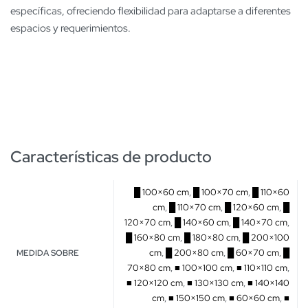
específicas, ofreciendo flexibilidad para adaptarse a diferentes
espacios y requerimientos.
Características de producto
█ 100×60 cm
,
█ 100×70 cm
,
█ 110×60
cm
,
█ 110×70 cm
,
█ 120×60 cm
,
█
120×70 cm
,
█ 140×60 cm
,
█ 140×70 cm
,
█ 160×80 cm
,
█ 180×80 cm
,
█ 200×100
cm
,
█ 200×80 cm
,
█ 60×70 cm
,
█
MEDIDA SOBRE
70×80 cm
,
■ 100×100 cm
,
■ 110×110 cm
,
■ 120×120 cm
,
■ 130×130 cm
,
■ 140×140
cm
,
■ 150×150 cm
,
■ 60×60 cm
,
■