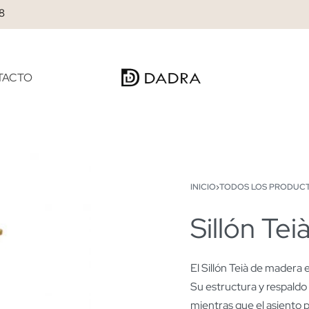
28
TACTO
INICIO
›
TODOS LOS PRODUC
Sillón Te
€
€
0.00
0.00
El Sillón Teià de madera 
Su estructura y respaldo 
mientras que el asiento 