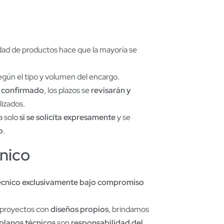
iedad de productos hace que la mayoría se
gún el tipo y volumen del encargo.
o confirmado
, los plazos se
revisarán y
lizados.
ta solo
si se solicita expresamente
y se
o
.
nico
écnico exclusivamente bajo compromiso
 proyectos con
diseños propios
, brindamos
 planos técnicos
son
responsabilidad del