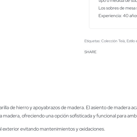
tipo o medida de so
Los sobres de mesa s
Experiencia: 40 años
Etiquetas:
Colección Teià
,
Estilo
SHARE
 varilla de hierro y apoyabrazos de madera. El asiento de madera 
 la madera, ofreciendo una opción sofisticada y funcional para ambie
al exterior evitando mantenimientos y oxidaciones.