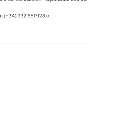
en
(+34) 932 651 928
o