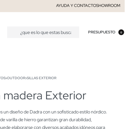
AYUDA Y CONTACTO
SHOWROOM
PRESUPUESTO
0
TOS
›
OUTDOOR
›
SILLAS EXTERIOR
ià madera Exterior
es un diseño de Dadra con un sofisticado estilo nórdico.
de varilla de hierro garantizan gran durabilidad,
puede elaborarse con diversos acabados idóneos para