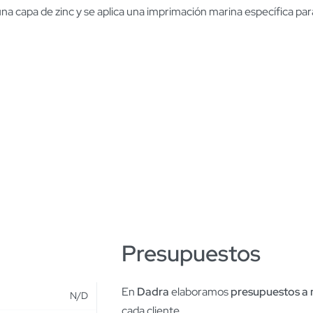
 capa de zinc y se aplica una imprimación marina específica para
Presupuestos
En
Dadra
elaboramos
presupuestos a
N/D
cada cliente.