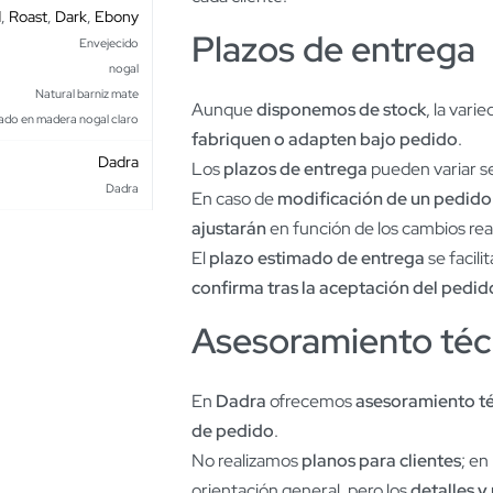
d
,
Roast
,
Dark
,
Ebony
Plazos de entrega
Envejecido
nogal
Natural barniz mate
Aunque
disponemos de stock
, la var
do en madera nogal claro
fabriquen o adapten bajo pedido
.
Dadra
Los
plazos de entrega
pueden variar se
Dadra
En caso de
modificación de un pedid
ajustarán
en función de los cambios rea
El
plazo estimado de entrega
se facili
confirma tras la aceptación del pedid
Asesoramiento téc
En
Dadra
ofrecemos
asesoramiento t
de pedido
.
No realizamos
planos para clientes
; en
orientación general, pero los
detalles y