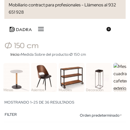
Mobiliario contract para profesionales - Llámenos al 932
651 928
0
Ø 150 cm
Inicio
›
Medida Sobre del producto
›
Ø 150 cm
Mesas
Asientos
Muebles
Decoración
Outdoor
MOSTRANDO 1–25 DE 36 RESULTADOS
FILTER
Orden predeterminado