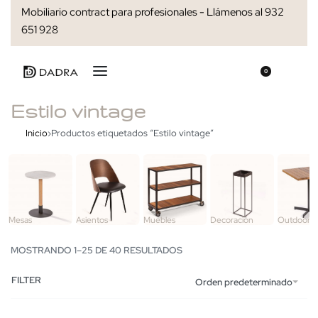
Mobiliario contract para profesionales - Llámenos al 932
651 928
0
Estilo vintage
Inicio
›
Productos etiquetados “Estilo vintage”
Mesas
Asientos
Muebles
Decoración
Outdoor
MOSTRANDO 1–25 DE 40 RESULTADOS
FILTER
Orden predeterminado