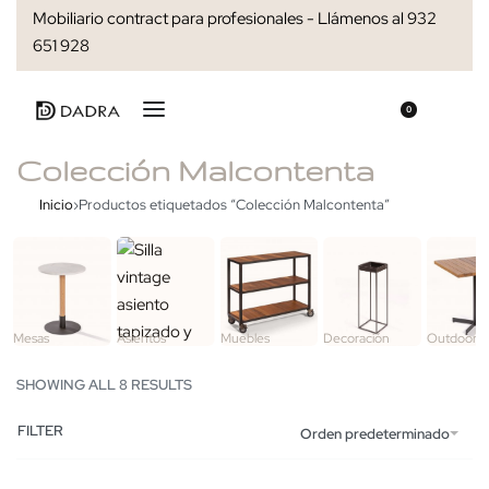
Mobiliario contract para profesionales - Llámenos al 932
651 928
0
Colección Malcontenta
Inicio
›
Productos etiquetados “Colección Malcontenta”
Mesas
Asientos
Muebles
Decoración
Outdoor
SHOWING ALL 8 RESULTS
FILTER
Orden predeterminado