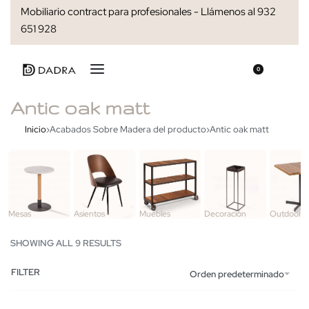
Mobiliario contract para profesionales - Llámenos al 932
651 928
0
Antic oak matt
Inicio
›
Acabados Sobre Madera del producto
›
Antic oak matt
Mesas
Asientos
Muebles
Decoración
Outdoor
SHOWING ALL 9 RESULTS
FILTER
Orden predeterminado