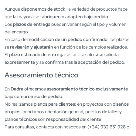
Aunque
disponemos de stock
, la variedad de productos hace
que la mayoría se
fabriquen o adapten bajo pedido
.
Los
plazos de entrega
pueden variar según el tipo y volumen
del encargo.
En caso de
modificación de un pedido confirmado
, los plazos
se
revisarán y ajustarán
en función de los cambios realizados.
El
plazo estimado de entrega
se facilita solo
si se solicita
expresamente
y se
confirma tras la aceptación del pedido
.
Asesoramiento técnico
En
Dadra
ofrecemos
asesoramiento técnico exclusivamente
bajo compromiso de pedido
.
No realizamos
planos para clientes
; en proyectos con
diseños
propios
, brindamos orientación general, pero los
detalles y
planos técnicos
son
responsabilidad del cliente
.
Para consultas, contacta con nosotros en
(+34) 932 651 928
o