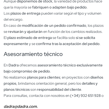
Aunque
disponemos de stock
, la variedad de productos hace
que la mayoría se
fabriquen o adapten bajo pedido
.
Los
plazos de entrega
pueden variar según el tipo y volumen
del encargo.
En caso de
modificación de un pedido confirmado
, los plazos
se
revisarán y ajustarán
en función de los cambios realizados.
El
plazo estimado de entrega
se facilita solo
si se solicita
expresamente
y se
confirma tras la aceptación del pedido
.
Asesoramiento técnico
En
Dadra
ofrecemos
asesoramiento técnico exclusivamente
bajo compromiso de pedido
.
No realizamos
planos para clientes
; en proyectos con
diseños
propios
, brindamos orientación general, pero los
detalles y
planos técnicos
son
responsabilidad del cliente
.
Para consultas, contacta con nosotros en
(+34) 932 651 928
o
dadra@dadra.com.