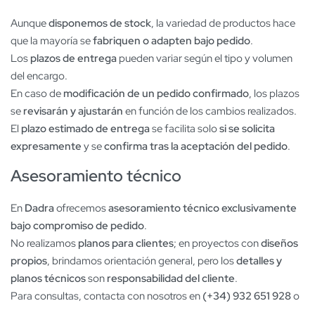
Aunque
disponemos de stock
, la variedad de productos hace
que la mayoría se
fabriquen o adapten bajo pedido
.
Los
plazos de entrega
pueden variar según el tipo y volumen
del encargo.
En caso de
modificación de un pedido confirmado
, los plazos
se
revisarán y ajustarán
en función de los cambios realizados.
El
plazo estimado de entrega
se facilita solo
si se solicita
expresamente
y se
confirma tras la aceptación del pedido
.
Asesoramiento técnico
En
Dadra
ofrecemos
asesoramiento técnico exclusivamente
bajo compromiso de pedido
.
No realizamos
planos para clientes
; en proyectos con
diseños
propios
, brindamos orientación general, pero los
detalles y
planos técnicos
son
responsabilidad del cliente
.
Para consultas, contacta con nosotros en
(+34) 932 651 928
o