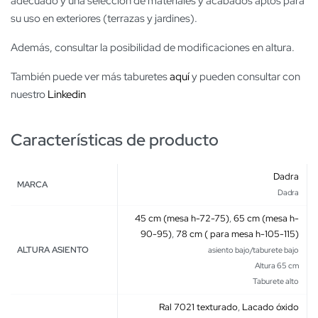
adecuado y una selección de materiales y acabados aptos para
su uso en exteriores (terrazas y jardines).
Además, consultar la posibilidad de modificaciones en altura.
También puede ver más taburetes
aquí
y pueden consultar con
nuestro
Linkedin
Características de producto
Dadra
MARCA
Dadra
45 cm (mesa h-72-75)
,
65 cm (mesa h-
90-95)
,
78 cm ( para mesa h-105-115)
ALTURA ASIENTO
asiento bajo/taburete bajo
Altura 65 cm
Taburete alto
Ral 7021 texturado
,
Lacado óxido