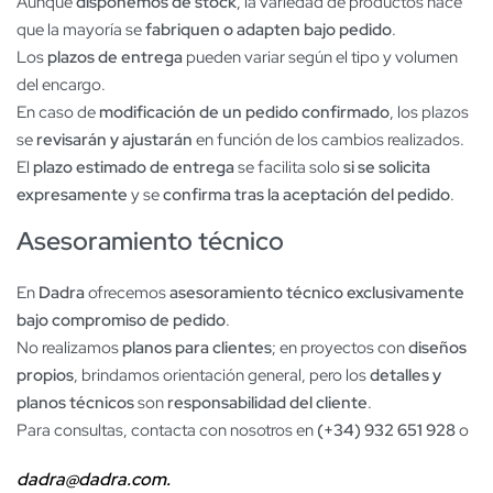
Aunque
disponemos de stock
, la variedad de productos hace
que la mayoría se
fabriquen o adapten bajo pedido
.
Los
plazos de entrega
pueden variar según el tipo y volumen
del encargo.
En caso de
modificación de un pedido confirmado
, los plazos
se
revisarán y ajustarán
en función de los cambios realizados.
El
plazo estimado de entrega
se facilita solo
si se solicita
expresamente
y se
confirma tras la aceptación del pedido
.
Asesoramiento técnico
En
Dadra
ofrecemos
asesoramiento técnico exclusivamente
bajo compromiso de pedido
.
No realizamos
planos para clientes
; en proyectos con
diseños
propios
, brindamos orientación general, pero los
detalles y
planos técnicos
son
responsabilidad del cliente
.
Para consultas, contacta con nosotros en
(+34) 932 651 928
o
dadra@dadra.com.