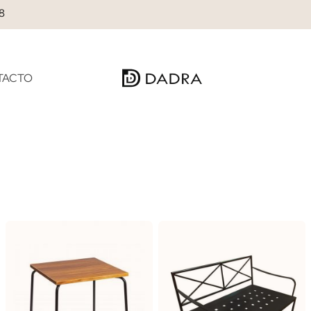
28
TACTO