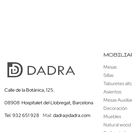
Sofá Delta Exterior
Butaca Priorat Ex
MOBILIA
Mesas
Sillas
Taburetes alt
Calle de la Botánica, 125.
Asientos
Mesas Auxilia
08908 Hospitalet del Llobregat, Barcelona
Decoración
Tel. 932 651 928
Mail:
dadra@dadra.com
Muebles
Natural wood