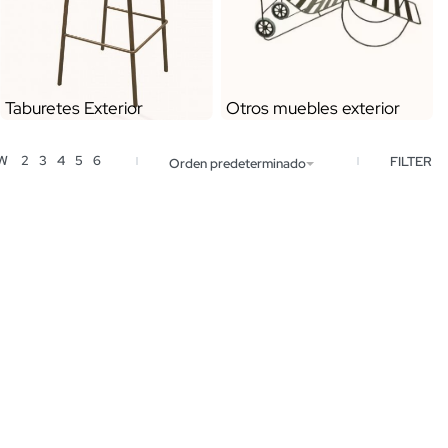
Taburetes Exterior
Otros muebles exterior
EW
2
3
4
5
6
FILTER
Orden predeterminado