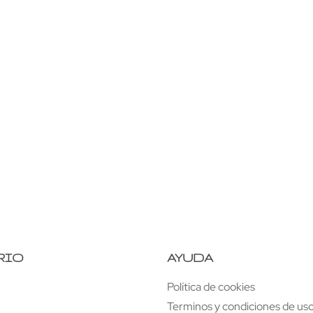
2
Mueble TV con estante y
ruedas
uedas
RIO
AYUDA
Política de cookies
Terminos y condiciones de uso