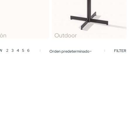
ión
Outdoor
EW
2
3
4
5
6
FILTER
Orden predeterminado
Mueble Inequal