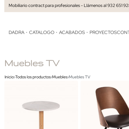
Mobiliario contract para profesionales - Llámenos al 932 651 9
DADRA
CATALOGO
ACABADOS
PROYECTOS
CON
Muebles TV
Inicio
›
Todos los productos
›
Muebles
›
Muebles TV