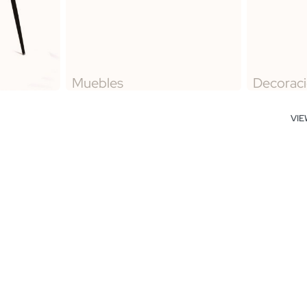
Muebles
Decorac
VI