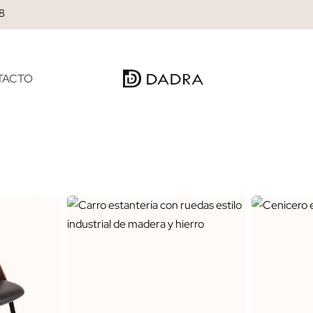
28
TACTO