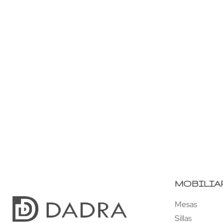
Mueble Cubo 6
Mueble Sau 
Mueble Llança
Mueble Llança r
MOBILIA
Mesas
Sillas