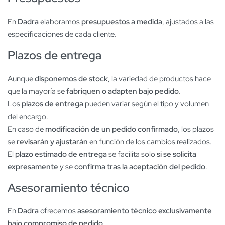
En
Dadra
elaboramos
presupuestos a medida
, ajustados a las
especificaciones de cada cliente.
Plazos de entrega
Aunque
disponemos de stock
, la variedad de productos hace
que la mayoría se
fabriquen o adapten bajo pedido
.
Los
plazos de entrega
pueden variar según el tipo y volumen
del encargo.
En caso de
modificación de un pedido confirmado
, los plazos
se
revisarán y ajustarán
en función de los cambios realizados.
El
plazo estimado de entrega
se facilita solo
si se solicita
expresamente
y se
confirma tras la aceptación del pedido
.
Asesoramiento técnico
En
Dadra
ofrecemos
asesoramiento técnico exclusivamente
bajo compromiso de pedido
.