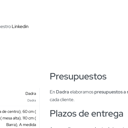
uestro
Linkedin
Presupuestos
En
Dadra
elaboramos
presupuestos a
Dadra
cada cliente.
Dadra
Plazos de entrega
 de centro)
,
60 cm (
( mesa alta)
,
110 cm (
Barra)
,
A medida