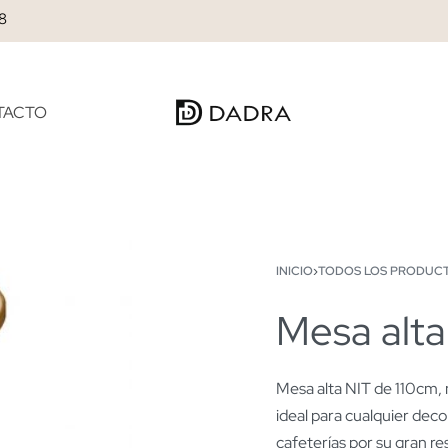
28
TACTO
INICIO
›
TODOS LOS PRODUC
Mesa alta
€
€
0.00
0.00
Mesa alta NIT de 110cm
ideal para cualquier deco
cafeterías por su gran re