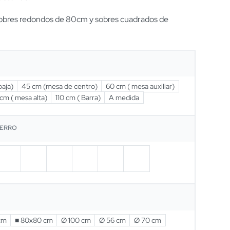
obres redondos de 80cm y sobres cuadrados de
aja)
45 cm (mesa de centro)
60 cm ( mesa auxiliar)
cm ( mesa alta)
110 cm ( Barra)
A medida
IERRO
cm
■ 80x80 cm
Ø 100 cm
Ø 56 cm
Ø 70 cm