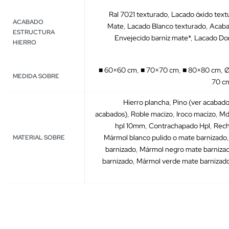
Ral 7021 texturado
,
Lacado óxido text
ACABADO
Mate
,
Lacado Blanco texturado
,
Acaba
ESTRUCTURA
Envejecido barniz mate*
,
Lacado Dor
HIERRO
■ 60×60 cm
,
■ 70×70 cm
,
■ 80×80 cm
,
Ø
MEDIDA SOBRE
70 c
Hierro plancha
,
Pino (ver acabado
acabados)
,
Roble macizo
,
Iroco macizo
,
Md
hpl 10mm
,
Contrachapado Hpl
,
Rech
Mármol blanco pulido o mate barnizado
MATERIAL SOBRE
barnizado
,
Mármol negro mate barniza
barnizado
,
Mármol verde mate barnizad