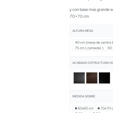
y con base mas grande s
70×70 cm
ALTURA MESA
40 cm (mesa de centro b
75 cm ( comedor )
90 
ACABADO ESTRUCTURA H
MEDIDA SOBRE
■ 60x60 cm
■ 70x70 