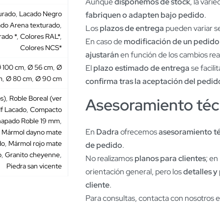
Aunque
disponemos de stock
, la var
urado
,
Lacado Negro
fabriquen o adapten bajo pedido
.
do Arena texturado
,
Los
plazos de entrega
pueden variar se
ado *
,
Colores RAL*
,
En caso de
modificación de un pedid
Colores NCS*
ajustarán
en función de los cambios rea
 100 cm
,
Ø 56 cm
,
Ø
El
plazo estimado de entrega
se facili
m
,
Ø 80 cm
,
Ø 90 cm
confirma tras la aceptación del pedid
s)
,
Roble Boreal (ver
Asesoramiento téc
f Lacado
,
Compacto
apado Roble 19 mm
,
En
Dadra
ofrecemos
asesoramiento t
,
Mármol dayno mate
do
,
Mármol rojo mate
de pedido
.
o
,
Granito cheyenne
,
No realizamos
planos para clientes
; en
Piedra san vicente
orientación general, pero los
detalles y
cliente
.
Para consultas, contacta con nosotros 