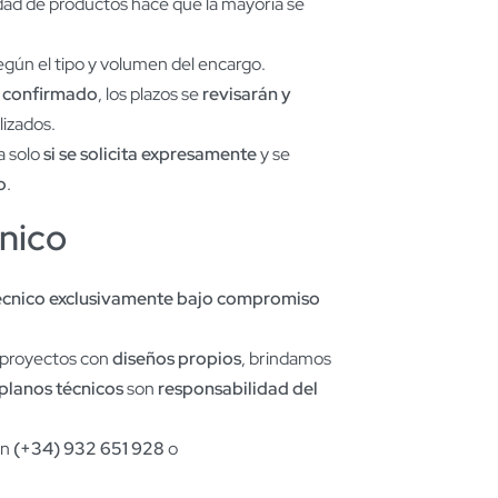
iedad de productos hace que la mayoría se
gún el tipo y volumen del encargo.
o confirmado
, los plazos se
revisarán y
lizados.
ta solo
si se solicita expresamente
y se
o
.
nico
écnico exclusivamente bajo compromiso
 proyectos con
diseños propios
, brindamos
 planos técnicos
son
responsabilidad del
en
(+34) 932 651 928
o