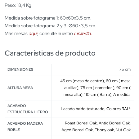
Peso: 18,4 Kg.
Medida sobre fotograma 1: 60x60x3,5 cm.
Medida sobre fotograma 2 y 3: Ø60×3,5 cm.
Más mesas
aquí
, consulte nuestro
LinkedIn.
Características de producto
75 cm
DIMENSIONES
45 cm (mesa de centro)
,
60 cm ( mesa
auxiliar)
,
75 cm ( comedor )
,
90 cm (
ALTURA MESA
mesa alta)
,
110 cm ( Barra)
,
A medida
ACABADO
Lacado óxido texturado
,
Colores RAL*
ESTRUCTURA HIERRO
Roast Boreal Oak
,
Antic Boreal Oak
,
ACABADO MADERA
ROBLE
Aged Boreal Oak
,
Ebony oak
,
Nut Oak