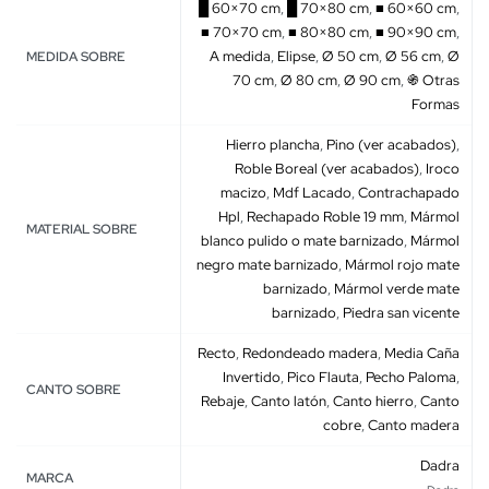
█ 60×70 cm
,
█ 70×80 cm
,
■ 60×60 cm
,
■ 70×70 cm
,
■ 80×80 cm
,
■ 90×90 cm
,
A medida
,
Elipse
,
Ø 50 cm
,
Ø 56 cm
,
Ø
MEDIDA SOBRE
70 cm
,
Ø 80 cm
,
Ø 90 cm
,
֍ Otras
Formas
Hierro plancha
,
Pino (ver acabados)
,
Roble Boreal (ver acabados)
,
Iroco
macizo
,
Mdf Lacado
,
Contrachapado
Hpl
,
Rechapado Roble 19 mm
,
Mármol
MATERIAL SOBRE
blanco pulido o mate barnizado
,
Mármol
negro mate barnizado
,
Mármol rojo mate
barnizado
,
Mármol verde mate
barnizado
,
Piedra san vicente
Recto
,
Redondeado madera
,
Media Caña
Invertido
,
Pico Flauta
,
Pecho Paloma
,
CANTO SOBRE
Rebaje
,
Canto latón
,
Canto hierro
,
Canto
cobre
,
Canto madera
Dadra
MARCA