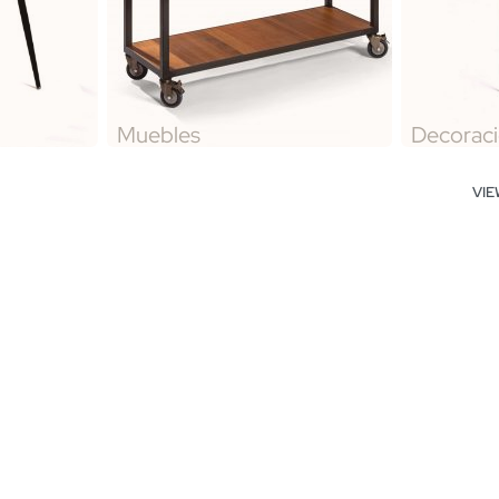
Muebles
Decorac
VI