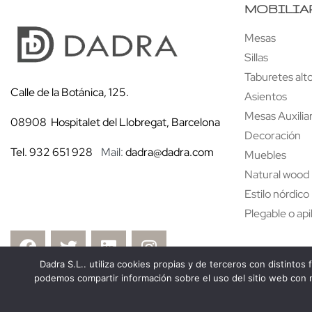
MOBILIA
Mesas
Sillas
Taburetes alt
Calle de la Botánica, 125.
Asientos
Mesas Auxilia
08908 Hospitalet del Llobregat, Barcelona
Decoración
Tel. 932 651 928
Mail:
dadra@dadra.com
Muebles
Natural wood
Estilo nórdico
Plegable o api
Dadra S.L.. utiliza cookies propias y de terceros con distintos 
podemos compartir información sobre el uso del sitio web con nu
Copyright 2024 ©
D