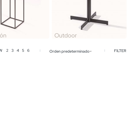
ión
Outdoor
EW
2
3
4
5
6
FILTER
Orden predeterminado
Mesa Eiffel
Mesa Tona