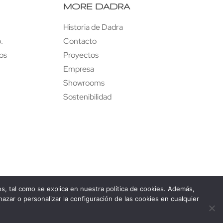
MORE DADRA
Historia de Dadra
.
Contacto
tos
Proyectos
Empresa
Showrooms
Sostenibilidad
ados, tal como se explica en nuestra política de cookies. Además,
azar o personalizar la configuración de las cookies en cualquier
ra
V
isita
nuestro showroom a 360º