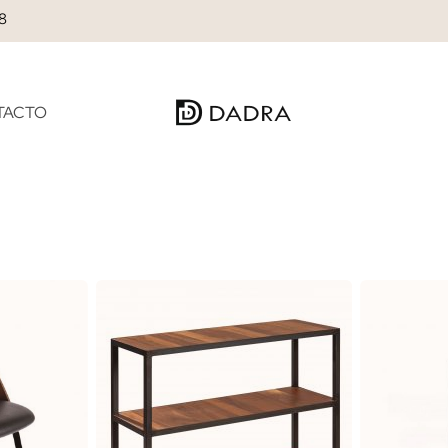
28
TACTO