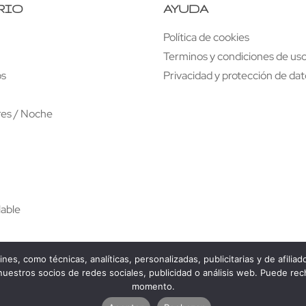
RIO
AYUDA
Política de cookies
Terminos y condiciones de uso
os
Privacidad y protección de da
res / Noche
lable
fines, como técnicas, analíticas, personalizadas, publicitarias y de afili
estros socios de redes sociales, publicidad o análisis web. Puede rech
ad
momento.