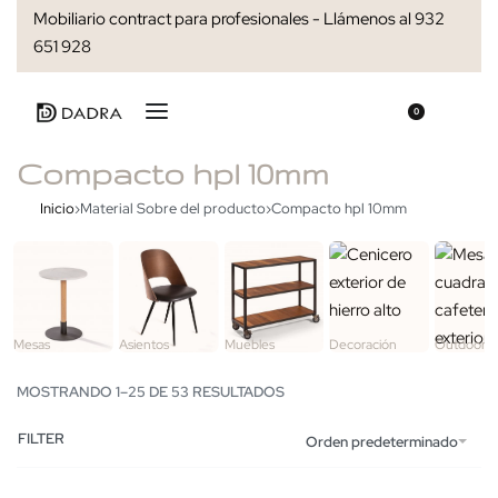
Mobiliario contract para profesionales - Llámenos al 932
651 928
0
Compacto hpl 10mm
Inicio
›
Material Sobre del producto
›
Compacto hpl 10mm
Mesas
Asientos
Muebles
Decoración
Outdoor
MOSTRANDO 1–25 DE 53 RESULTADOS
FILTER
Orden predeterminado