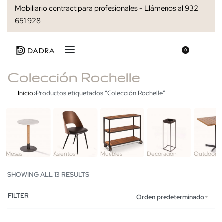
Mobiliario contract para profesionales - Llámenos al 932
651 928
0
Colección Rochelle
Inicio
›
Productos etiquetados “Colección Rochelle”
Mesas
Asientos
Muebles
Decoración
Outdoor
SHOWING ALL 13 RESULTS
FILTER
Orden predeterminado