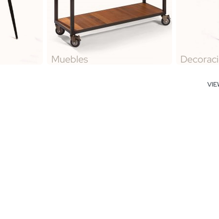
Muebles
Decorac
VI
ior