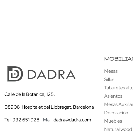
MOBILIA
Mesas
Sillas
Taburetes alt
Calle de la Botánica, 125.
Asientos
Mesas Auxilia
08908 Hospitalet del Llobregat, Barcelona
Decoración
Tel. 932 651 928
Mail:
dadra@dadra.com
Muebles
Natural wood