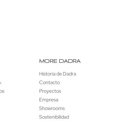
lón Mar Exterior
Taburete Mar exterior
MORE DADRA
Historia de Dadra
.
Contacto
tos
Proyectos
Empresa
Showrooms
Sostenibilidad