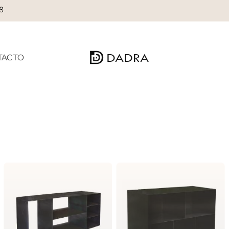
28
TACTO