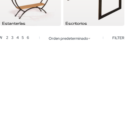
Estanterías
Escritorios
EW
2
3
4
5
6
FILTER
Orden predeterminado