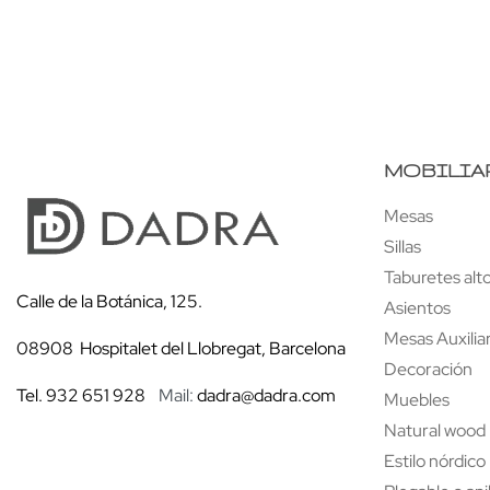
Escritorio SIX
MOBILIA
Mesas
Sillas
Taburetes alt
Calle de la Botánica, 125.
Asientos
Mesas Auxilia
08908 Hospitalet del Llobregat, Barcelona
Decoración
Tel. 932 651 928
Mail:
dadra@dadra.com
Muebles
Natural wood
Estilo nórdico