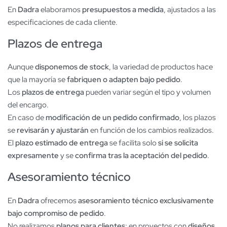
En
Dadra
elaboramos
presupuestos a medida
, ajustados a las
especificaciones de cada cliente.
Plazos de entrega
Aunque
disponemos de stock
, la variedad de productos hace
que la mayoría se
fabriquen o adapten bajo pedido
.
Los
plazos de entrega
pueden variar según el tipo y volumen
del encargo.
En caso de
modificación de un pedido confirmado
, los plazos
se
revisarán y ajustarán
en función de los cambios realizados.
El
plazo estimado de entrega
se facilita solo
si se solicita
expresamente
y se
confirma tras la aceptación del pedido
.
Asesoramiento técnico
En
Dadra
ofrecemos
asesoramiento técnico exclusivamente
bajo compromiso de pedido
.
No realizamos
planos para clientes
; en proyectos con
diseños