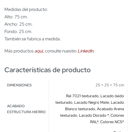
Medidas del producto:
Alto: 75 cm.
Ancho: 25 cm.
Fondo: 25 cm.
También se fabrica a medida.
Más productos
aquí
,
consulte nuestro
LinkedIn
.
Características de producto
25 × 25 × 75 cm
DIMENSIONES
Ral 7021 texturado
,
Lacado óxido
texturado
,
Lacado Negro Mate
,
Lacado
ACABADO
Blanco texturado
,
Acabado Arena
ESTRUCTURA HIERRO
texturado
,
Lacado Dorado *
,
Colores
RAL*
,
Colores NCS*