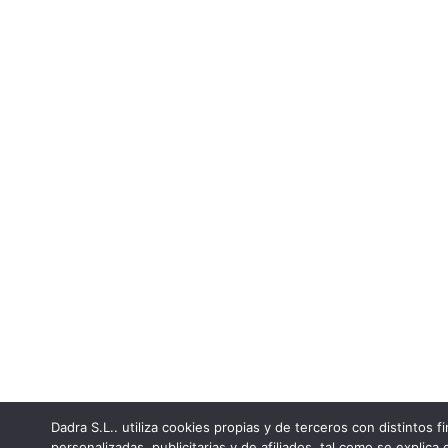
Dadra S.L.. utiliza cookies propias y de terceros con distintos fi
personalizadas, publicitarias y de afiliados, tal como se explica 