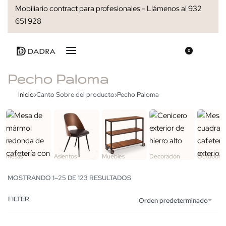
Mobiliario contract para profesionales - Llámenos al 932
651 928
0
Pecho Paloma
Inicio
›
Canto Sobre del producto
›
Pecho Paloma
Mesas
Asientos
Muebles
Decoración
Outdoor
MOSTRANDO 1–25 DE 123 RESULTADOS
FILTER
Orden predeterminado