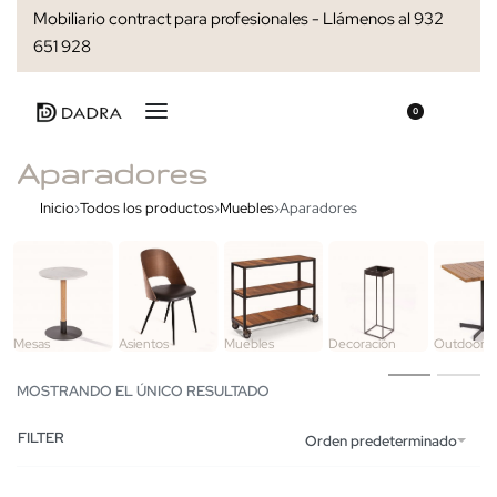
Mobiliario contract para profesionales - Llámenos al 932
651 928
0
Aparadores
Inicio
›
Todos los productos
›
Muebles
›
Aparadores
Mesas
Asientos
Muebles
Decoración
Outdoor
MOSTRANDO EL ÚNICO RESULTADO
FILTER
Orden predeterminado