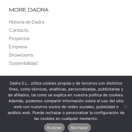
MORE DADRA
Historia de Dadra
Contacto
Proyectos
Empresa
Showrooms
Sostenibilidad
Dadra S.L.. utiliza cookies propias y de terceros con distintos
fines, como técnicas, analíticas, personalizadas, publicitarias y
de afiliados, tal como se explica en nuestra política de cookies.
Además, podemos compartir información sobre el uso del sitio
Copyright 2024 ©
Dadra
web con nuestros socios de redes sociales, publicidad o
análisis web. Puede rechazar o personalizar la configuración de
las cookies en cualquier momento.
V
isita nuestro showroom a 360º
Aceptar
Rechazar