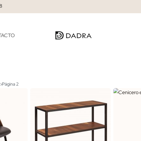
28
TACTO
*
›
Página 2