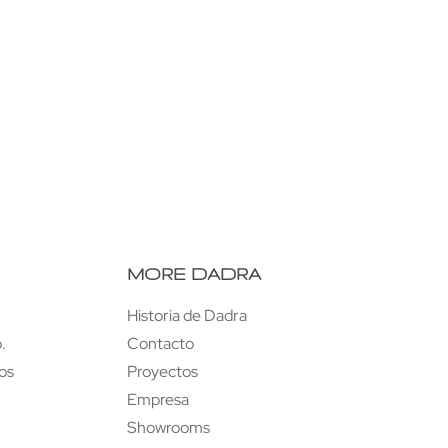
ería Anarquic 2.0
Mesa Madremanya
MORE DADRA
Historia de Dadra
.
Contacto
tos
Proyectos
Empresa
Showrooms