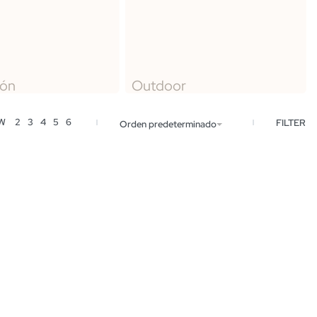
ión
Outdoor
EW
2
3
4
5
6
FILTER
Orden predeterminado
bo cristal y plancha
Mesa Cubo 4 estante inferior