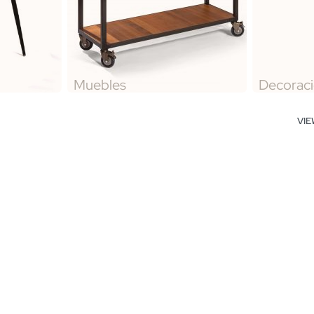
Muebles
Decorac
VI
 estante
Mesa Cu
Mesa Cubo 4